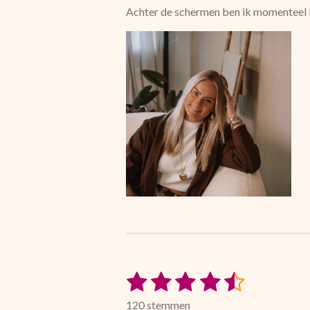
Achter de schermen ben ik momenteel b
1
2
3
4
5
S
R
t
a
s
s
s
s
s
e
120 stemmen