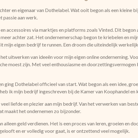
ter en eigenaar van Dothelabel. Wat ooit begon als een kleine bijv
t passie aan werk.
g en accessoires via marktjes en platforms zoals Vinted. Dit begon 
er meer achter zat. Het ondernemerschap begon te kriebelen en mijn
it mijn eigen bedrijf te runnen. Een droom die uiteindelijk werkelij
 het uitwerken van ideeën voor mijn eigen online onderneming. Voor
anche moest zijn. Met veel enthousiasme en doorzettingsvermogen 
en ging Dothelabel officieel van start. Wat begon als een idee, groe
 heb ik mijn bedrijf ingeschreven bij de Kamer van Koophandel en 
eel liefde en plezier aan mijn bedrijf. Van het verwerken van bes
 dat maakt het ondernemen zo bijzonder.
alleen geld verdienen. Het is een proces van leren, groeien en door
 gelooft en er volledig voor gaat, is er ontzettend veel mogelijk.