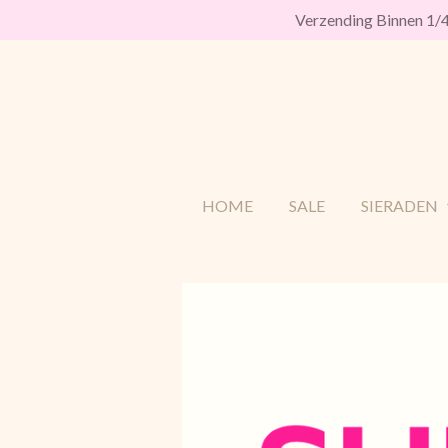
Verzending Binnen 1
Ga
direct
naar
de
hoofdinhoud
HOME
SALE
SIERADEN