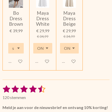
Bo
Maya
Maya
Dress
Dress
Dress
Brown
White
Beige
€ 39,99
€ 29,99
€ 29,99
€ 34,99
€ 34,99
Houd mij op de hoogte
Houd mij op de hoogte
Houd mij op de hoogte
1
2
3
4
5
S
R
t
a
s
s
s
s
s
e
120 stemmen
t
m
t
t
t
t
t
i
m
Meld je aan voor de nieuwsbrief en ontvang 10% korting!
e
n