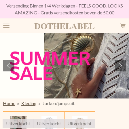
Verzending Binnen 1/4 Werkdagen - FEELS GOOD, LOOKS
Ga
AMAZING - Gratis verzendkosten boven de 50,00
direct
naar
DOTHELABEL
de
hoofdinhoud
Home
»
Kleding
»
Jurken/jumpsuit
Uitverkocht
Uitverkocht
Uitverkocht