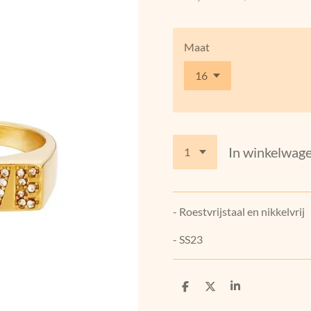
Maat
In winkelwag
- Roestvrijstaal en nikkelvrij
- SS23
D
D
S
e
e
h