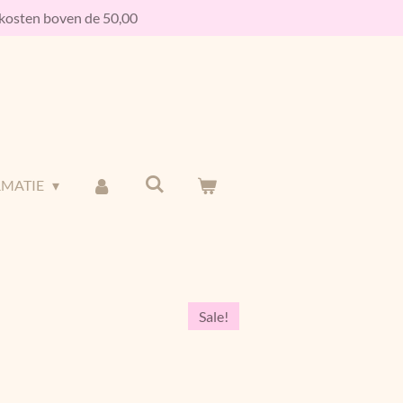
osten boven de 50,00
RMATIE
Sale!