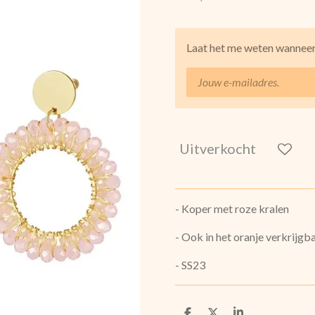
Laat het me weten wanneer 
Uitverkocht
- Koper met roze kralen
- Ook in het oranje verkrijgb
- SS23