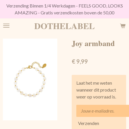
Verzending Binnen 1/4 Werkdagen - FEELS GOOD, LOOKS
Ga
AMAZING - Gratis verzendkosten boven de 50,00
direct
naar
DOTHELABEL
de
hoofdinhoud
Joy armband
€ 9,99
Laat het me weten
wanneer dit product
weer op voorraad is.
Verzenden