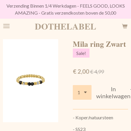
Verzending Binnen 1/4 Werkdagen - FEELS GOOD, LOOKS
Ga
AMAZING - Gratis verzendkosten boven de 50,00
direct
naar
DOTHELABEL
de
hoofdinhoud
Mila ring Zwart
Sale!
€ 2,00
€ 4,99
In
winkelwagen
- Koper/natuursteen
- SS23