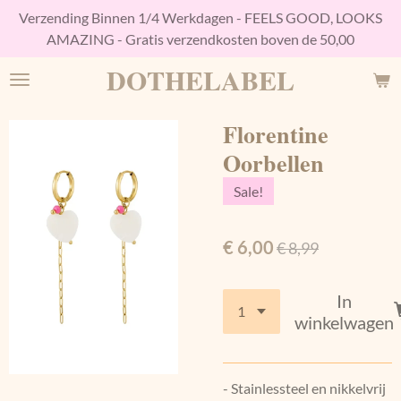
Verzending Binnen 1/4 Werkdagen - FEELS GOOD, LOOKS
Ga
AMAZING - Gratis verzendkosten boven de 50,00
direct
naar
DOTHELABEL
de
hoofdinhoud
Florentine
Oorbellen
Sale!
€ 6,00
€ 8,99
In
winkelwagen
- Stainlessteel en nikkelvrij