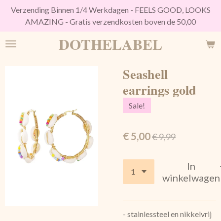
Verzending Binnen 1/4 Werkdagen - FEELS GOOD, LOOKS
Ga
AMAZING - Gratis verzendkosten boven de 50,00
direct
naar
DOTHELABEL
de
hoofdinhoud
Seashell
earrings gold
Sale!
€ 5,00
€ 9,99
In
winkelwagen
- stainlessteel en nikkelvrij