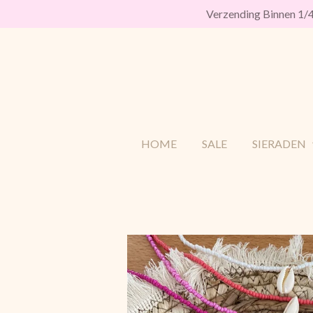
Verzending Binnen 1
Ga
direct
naar
de
hoofdinhoud
HOME
SALE
SIERADEN