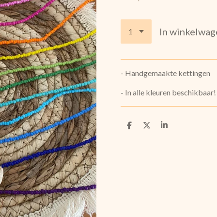
In winkelwag
- Handgemaakte kettingen
- In alle kleuren beschikbaar!
D
D
S
e
e
h
l
e
a
e
l
r
n
e