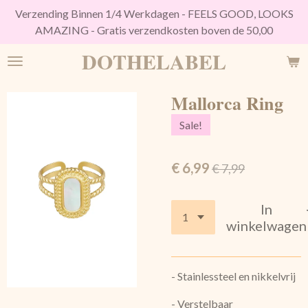
Verzending Binnen 1/4 Werkdagen - FEELS GOOD, LOOKS
Ga
AMAZING - Gratis verzendkosten boven de 50,00
direct
naar
DOTHELABEL
de
hoofdinhoud
Mallorca Ring
Sale!
€ 6,99
€ 7,99
In
winkelwagen
- Stainlessteel en nikkelvrij
- Verstelbaar