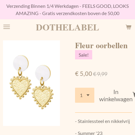
Verzending Binnen 1/4 Werkdagen - FEELS GOOD, LOOKS
Ga
AMAZING - Gratis verzendkosten boven de 50,00
direct
naar
DOTHELABEL
de
hoofdinhoud
Fleur oorbellen
Sale!
€ 5,00
€ 9,99
In
winkelwagen
- Stainlessteel en nikkelvrij
- Summer '23