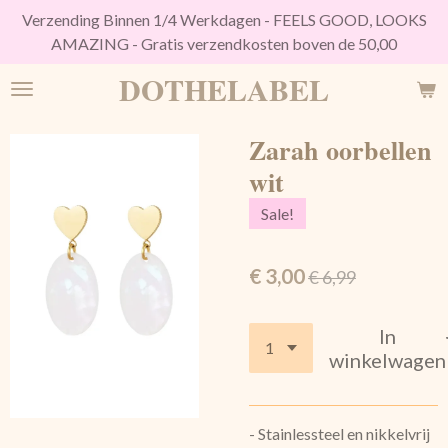
Verzending Binnen 1/4 Werkdagen - FEELS GOOD, LOOKS
Ga
AMAZING - Gratis verzendkosten boven de 50,00
direct
naar
DOTHELABEL
de
hoofdinhoud
Zarah oorbellen
wit
Sale!
€ 3,00
€ 6,99
In
winkelwagen
- Stainlessteel en nikkelvrij