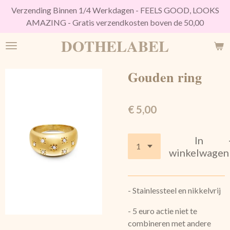
Verzending Binnen 1/4 Werkdagen - FEELS GOOD, LOOKS
Ga
AMAZING - Gratis verzendkosten boven de 50,00
direct
naar
DOTHELABEL
de
hoofdinhoud
Gouden ring
€ 5,00
In
winkelwagen
- Stainlessteel en nikkelvrij
- 5 euro actie niet te
combineren met andere