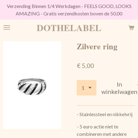
Verzending Binnen 1/4 Werkdagen - FEELS GOOD, LOOKS
Ga
AMAZING - Gratis verzendkosten boven de 50,00
direct
naar
DOTHELABEL
de
hoofdinhoud
Zilvere ring
€ 5,00
In
winkelwagen
- Stainlessteel en nikkelvrij
- 5 euro actie niet te
combineren met andere