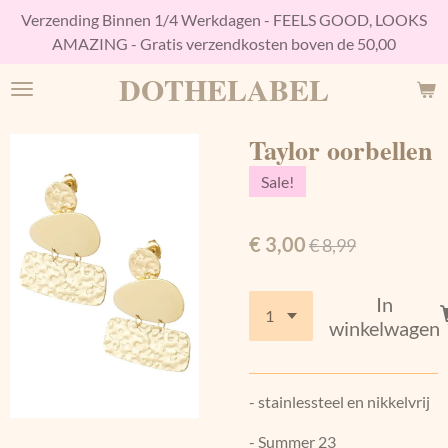
Verzending Binnen 1/4 Werkdagen - FEELS GOOD, LOOKS
Ga
AMAZING - Gratis verzendkosten boven de 50,00
direct
naar
DOTHELABEL
de
hoofdinhoud
Taylor oorbellen
Sale!
€ 3,00
€ 8,99
In
winkelwagen
- stainlessteel en nikkelvrij
- Summer 23