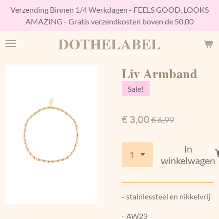
Verzending Binnen 1/4 Werkdagen - FEELS GOOD, LOOKS
Ga
AMAZING - Gratis verzendkosten boven de 50,00
direct
naar
DOTHELABEL
de
hoofdinhoud
Liv Armband
Sale!
€ 3,00
€ 6,99
In
winkelwagen
- stainlessteel en nikkelvrij
- AW23