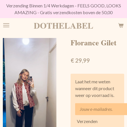
Verzending Binnen 1/4 Werkdagen - FEELS GOOD, LOOKS
Ga
AMAZING - Gratis verzendkosten boven de 50,00
direct
naar
DOTHELABEL
de
hoofdinhoud
Florance Gilet
€ 29,99
Laat het me weten
wanneer dit product
weer op voorraad is.
Verzenden