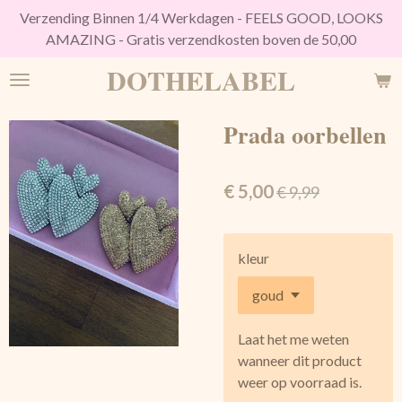
Verzending Binnen 1/4 Werkdagen - FEELS GOOD, LOOKS
Ga
AMAZING - Gratis verzendkosten boven de 50,00
direct
naar
DOTHELABEL
de
hoofdinhoud
Prada oorbellen
€ 5,00
€ 9,99
kleur
Laat het me weten
wanneer dit product
weer op voorraad is.