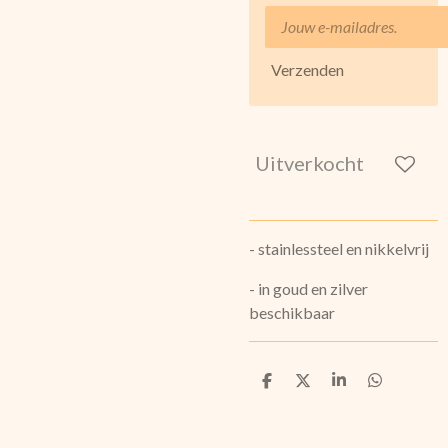
Verzenden
Uitverkocht
- stainlessteel en nikkelvrij
- in goud en zilver
beschikbaar
D
D
S
D
e
e
h
e
l
e
a
l
e
l
r
e