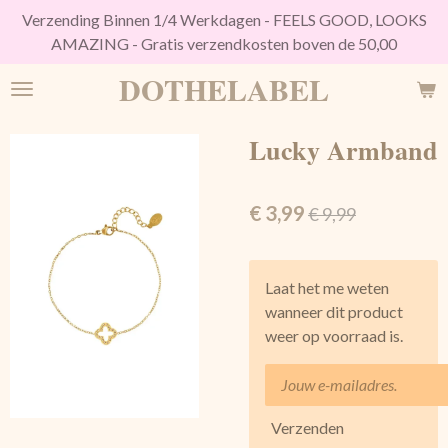
Verzending Binnen 1/4 Werkdagen - FEELS GOOD, LOOKS
Ga
AMAZING - Gratis verzendkosten boven de 50,00
direct
naar
DOTHELABEL
de
hoofdinhoud
Lucky Armband
€ 3,99
€ 9,99
Laat het me weten
wanneer dit product
weer op voorraad is.
Verzenden