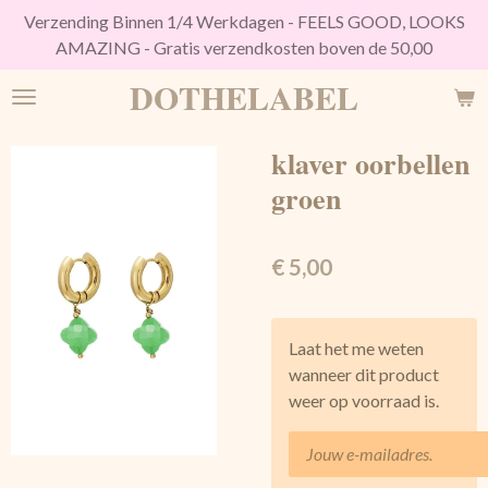
Verzending Binnen 1/4 Werkdagen - FEELS GOOD, LOOKS
Ga
AMAZING - Gratis verzendkosten boven de 50,00
direct
naar
DOTHELABEL
de
hoofdinhoud
klaver oorbellen
groen
€ 5,00
Laat het me weten
wanneer dit product
weer op voorraad is.