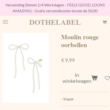
Verzending Binnen 1/4 Werkdagen - FEELS GOOD, LOOKS
Ga
AMAZING - Gratis verzendkosten boven de 50,00
direct
naar
DOTHELABEL
de
hoofdinhoud
Moulin rouge
oorbellen
€ 9,99
In
winkelwagen
- Koper