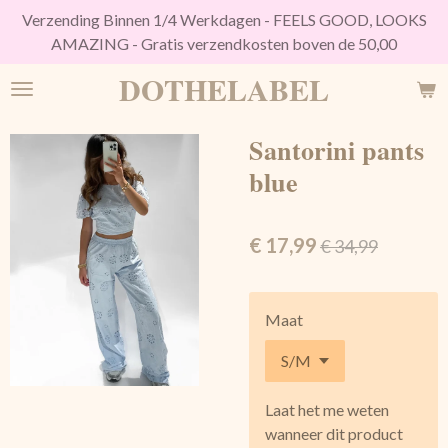
Verzending Binnen 1/4 Werkdagen - FEELS GOOD, LOOKS
Ga
AMAZING - Gratis verzendkosten boven de 50,00
direct
naar
DOTHELABEL
de
hoofdinhoud
Santorini pants
blue
€ 17,99
€ 34,99
Maat
Laat het me weten
wanneer dit product