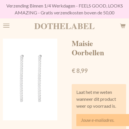
Verzending Binnen 1/4 Werkdagen - FEELS GOOD, LOOKS
Ga
AMAZING - Gratis verzendkosten boven de 50,00
direct
naar
DOTHELABEL
de
hoofdinhoud
Maisie
Oorbellen
€ 8,99
Laat het me weten
wanneer dit product
weer op voorraad is.