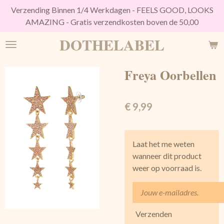
Verzending Binnen 1/4 Werkdagen - FEELS GOOD, LOOKS
Ga
AMAZING - Gratis verzendkosten boven de 50,00
direct
naar
DOTHELABEL
de
hoofdinhoud
Freya Oorbellen
€ 9,99
Laat het me weten
wanneer dit product
weer op voorraad is.
Verzenden