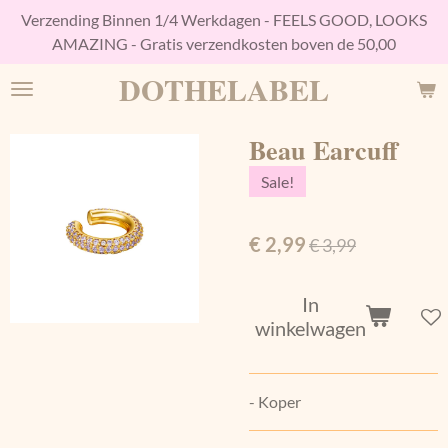
Verzending Binnen 1/4 Werkdagen - FEELS GOOD, LOOKS
Ga
AMAZING - Gratis verzendkosten boven de 50,00
direct
naar
DOTHELABEL
de
hoofdinhoud
Beau Earcuff
Sale!
€ 2,99
€ 3,99
In
winkelwagen
- Koper