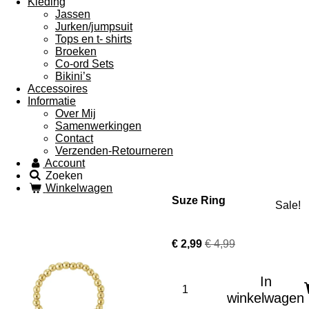
Kleding
Jassen
Jurken/jumpsuit
Tops en t- shirts
Broeken
Co-ord Sets
Bikini’s
Accessoires
Informatie
Over Mij
Samenwerkingen
Contact
Verzenden-Retourneren
Account
Zoeken
Winkelwagen
Suze Ring
Sale!
€ 2,99
€ 4,99
In
winkelwagen