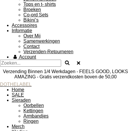
Tops en t- shirts
Broeken
Co-ord Sets
Bikini’s
Accessoires
Informatie
Over Mij
Samenwerkingen
Contact
Verzenden-Retourneren
Account
Verzending Binnen 1/4 Werkdagen - FEELS GOOD, LOOKS
AMAZING - Gratis verzendkosten boven de 50,00
DOTHELABEL
Home
SALE
Sieraden
Oorbellen
Kettingen
Armbandjes
Ringen
Merch