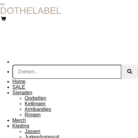
Ga
DOTHELABEL
direct
naar
de
hoofdinhoud
Home
SALE
Sieraden
Oorbellen
Kettingen
Armbandjes
Ringen
Merch
Kleding
Jassen
Jurken/jumpsuit