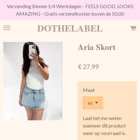
Verzending Binnen 1/4 Werkdagen - FEELS GOOD, LOOKS
Ga
AMAZING - Gratis verzendkosten boven de 50,00
direct
naar
DOTHELABEL
de
hoofdinhoud
Aria Skort
€ 27,99
Maat
Laat het me weten
wanneer dit product
weer op voorraad is.