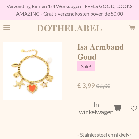
Verzending Binnen 1/4 Werkdagen - FEELS GOOD, LOOKS
Ga
AMAZING - Gratis verzendkosten boven de 50,00
direct
naar
DOTHELABEL
de
hoofdinhoud
Isa Armband
Goud
Sale!
€ 3,99
€ 5,00
In
winkelwagen
- Stainlessteel en nikkelvrij