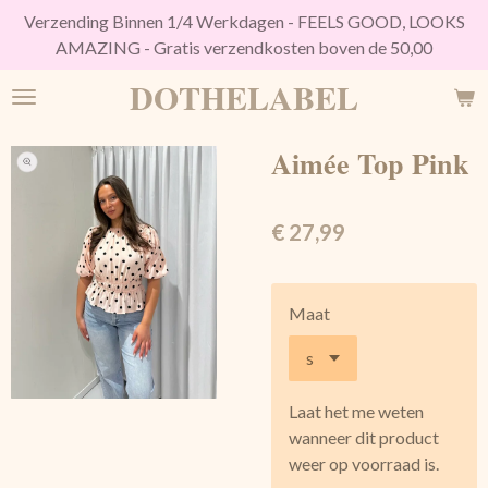
Verzending Binnen 1/4 Werkdagen - FEELS GOOD, LOOKS
Ga
AMAZING - Gratis verzendkosten boven de 50,00
direct
naar
DOTHELABEL
de
hoofdinhoud
Aimée Top Pink
€ 27,99
Maat
Laat het me weten
wanneer dit product
weer op voorraad is.