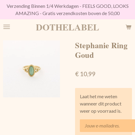
Verzending Binnen 1/4 Werkdagen - FEELS GOOD, LOOKS
Ga
AMAZING - Gratis verzendkosten boven de 50,00
direct
naar
DOTHELABEL
de
hoofdinhoud
Stephanie Ring
Goud
€ 10,99
Laat het me weten
wanneer dit product
weer op voorraad is.