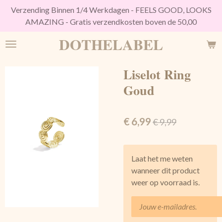
Verzending Binnen 1/4 Werkdagen - FEELS GOOD, LOOKS
Ga
AMAZING - Gratis verzendkosten boven de 50,00
direct
naar
DOTHELABEL
de
hoofdinhoud
Liselot Ring
Goud
€ 6,99
€ 9,99
Laat het me weten
wanneer dit product
weer op voorraad is.