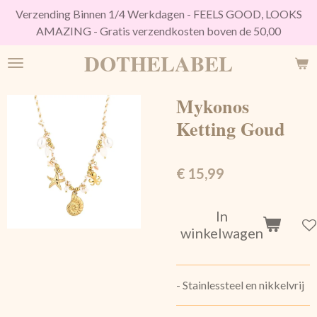
Verzending Binnen 1/4 Werkdagen - FEELS GOOD, LOOKS
Ga
AMAZING - Gratis verzendkosten boven de 50,00
direct
naar
DOTHELABEL
de
hoofdinhoud
Mykonos
Ketting Goud
€ 15,99
In
winkelwagen
- Stainlessteel en nikkelvrij