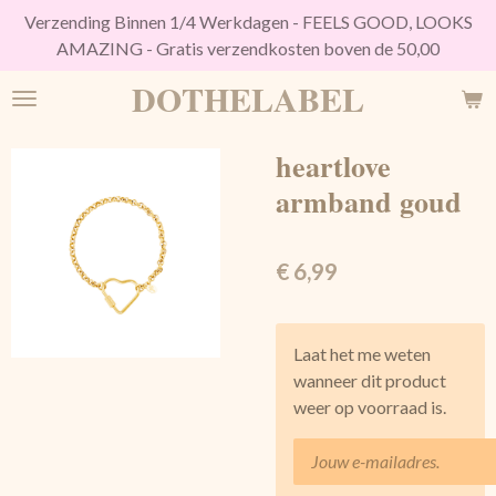
Verzending Binnen 1/4 Werkdagen - FEELS GOOD, LOOKS
Ga
AMAZING - Gratis verzendkosten boven de 50,00
direct
naar
DOTHELABEL
de
hoofdinhoud
heartlove
armband goud
€ 6,99
Laat het me weten
wanneer dit product
weer op voorraad is.