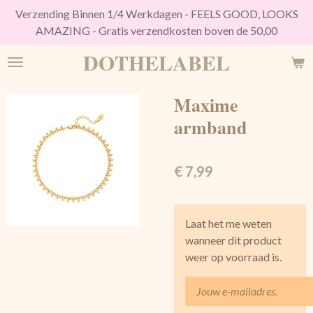
Verzending Binnen 1/4 Werkdagen - FEELS GOOD, LOOKS
Ga
AMAZING - Gratis verzendkosten boven de 50,00
direct
naar
DOTHELABEL
de
hoofdinhoud
Maxime
armband
€ 7,99
Laat het me weten
wanneer dit product
weer op voorraad is.