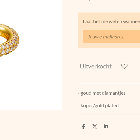
Laat het me weten wanneer
Uitverkocht
- goud met diamantjes
- koper/gold plated
D
D
S
e
e
h
l
e
a