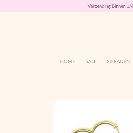
Verzending Binnen 1
Ga
direct
naar
de
hoofdinhoud
HOME
SALE
SIERADEN