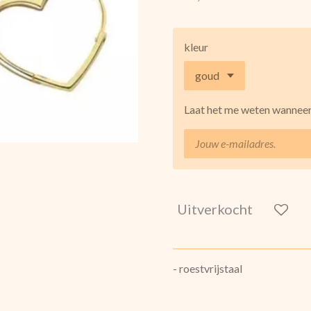
kleur
Laat het me weten wanneer 
Uitverkocht
- roestvrijstaal